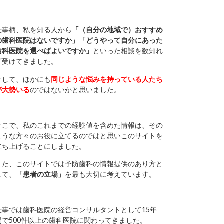
仕事柄、私を知る人から
「（自分の地域で）おすすめ
の歯科医院はないですか」「どうやって自分にあった
歯科医院を選べばよいですか」
といった相談を数知れ
ず受けてきました。
そして、ほかにも
同じような悩みを持っている人たち
が大勢いる
のではないかと思いました。
そこで、私のこれまでの経験値を含めた情報は、その
ような方々のお役に立てるのではと思いこのサイトを
立ち上げることにしました。
また、このサイトでは予防歯科の情報提供のあり方と
して、
「患者の立場」
を最も大切に考えています。
仕事では
歯科医院の経営コンサルタント
として15年
間で500件以上の歯科医院に関わってきました。