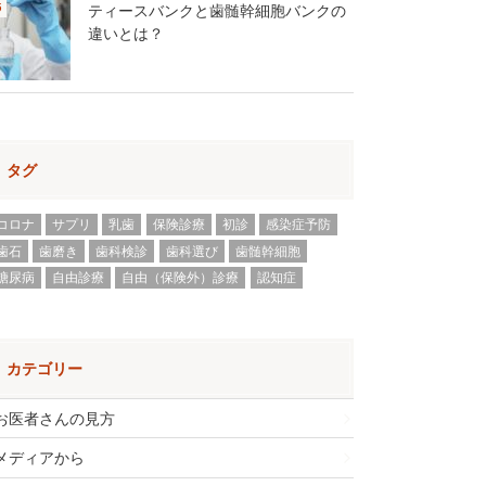
ティースバンクと歯髄幹細胞バンクの
違いとは？
タグ
コロナ
サプリ
乳歯
保険診療
初診
感染症予防
歯石
歯磨き
歯科検診
歯科選び
歯髄幹細胞
糖尿病
自由診療
自由（保険外）診療
認知症
カテゴリー
お医者さんの見方
メディアから