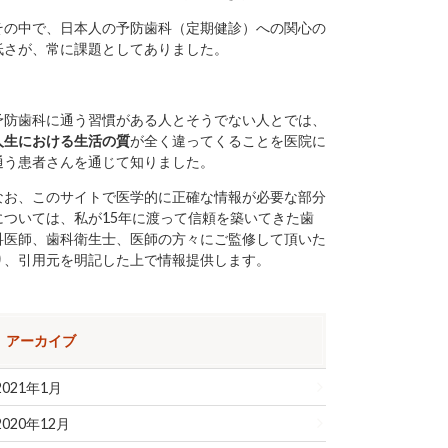
その中で、日本人の予防歯科（定期健診）への関心の
低さが、常に課題としてありました。
予防歯科に通う習慣がある人とそうでない人とでは、
人生における生活の質
が全く違ってくることを医院に
通う患者さんを通じて知りました。
なお、このサイトで医学的に正確な情報が必要な部分
については、私が15年に渡って信頼を築いてきた歯
科医師、歯科衛生士、医師の方々にご監修して頂いた
り、引用元を明記した上で情報提供します。
アーカイブ
2021年1月
2020年12月