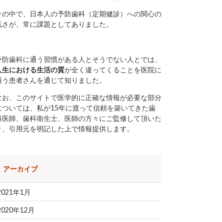
その中で、日本人の予防歯科（定期健診）への関心の
低さが、常に課題としてありました。
予防歯科に通う習慣がある人とそうでない人とでは、
人生における生活の質
が全く違ってくることを医院に
通う患者さんを通じて知りました。
なお、このサイトで医学的に正確な情報が必要な部分
については、私が15年に渡って信頼を築いてきた歯
科医師、歯科衛生士、医師の方々にご監修して頂いた
り、引用元を明記した上で情報提供します。
アーカイブ
2021年1月
2020年12月