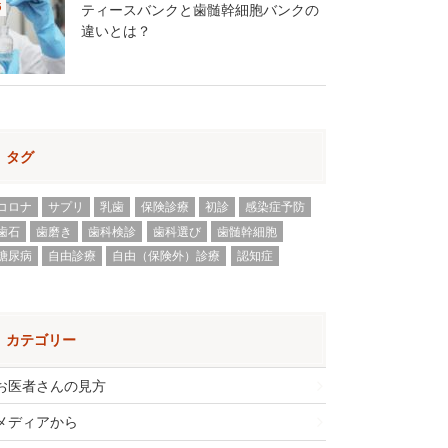
ティースバンクと歯髄幹細胞バンクの
違いとは？
タグ
コロナ
サプリ
乳歯
保険診療
初診
感染症予防
歯石
歯磨き
歯科検診
歯科選び
歯髄幹細胞
糖尿病
自由診療
自由（保険外）診療
認知症
カテゴリー
お医者さんの見方
メディアから