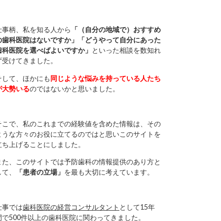
仕事柄、私を知る人から
「（自分の地域で）おすすめ
の歯科医院はないですか」「どうやって自分にあった
歯科医院を選べばよいですか」
といった相談を数知れ
ず受けてきました。
そして、ほかにも
同じような悩みを持っている人たち
が大勢いる
のではないかと思いました。
そこで、私のこれまでの経験値を含めた情報は、その
ような方々のお役に立てるのではと思いこのサイトを
立ち上げることにしました。
また、このサイトでは予防歯科の情報提供のあり方と
して、
「患者の立場」
を最も大切に考えています。
仕事では
歯科医院の経営コンサルタント
として15年
間で500件以上の歯科医院に関わってきました。