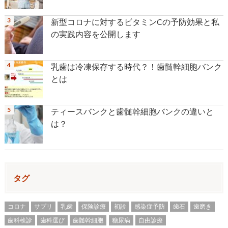
新型コロナに対するビタミンCの予防効果と私
の実践内容を公開します
乳歯は冷凍保存する時代？！歯髄幹細胞バンク
とは
ティースバンクと歯髄幹細胞バンクの違いと
は？
タグ
コロナ
サプリ
乳歯
保険診療
初診
感染症予防
歯石
歯磨き
歯科検診
歯科選び
歯髄幹細胞
糖尿病
自由診療