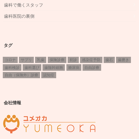
歯科で働くスタッフ
歯科医院の裏側
タグ
コロナ
サプリ
乳歯
保険診療
初診
感染症予防
歯石
歯磨き
歯科検診
歯科選び
歯髄幹細胞
糖尿病
自由診療
自由（保険外）診療
認知症
会社情報