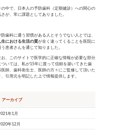
その中で、日本人の予防歯科（定期健診）への関心の
低さが、常に課題としてありました。
予防歯科に通う習慣がある人とそうでない人とでは、
人生における生活の質
が全く違ってくることを医院に
通う患者さんを通じて知りました。
なお、このサイトで医学的に正確な情報が必要な部分
については、私が15年に渡って信頼を築いてきた歯
科医師、歯科衛生士、医師の方々にご監修して頂いた
り、引用元を明記した上で情報提供します。
アーカイブ
2021年1月
2020年12月