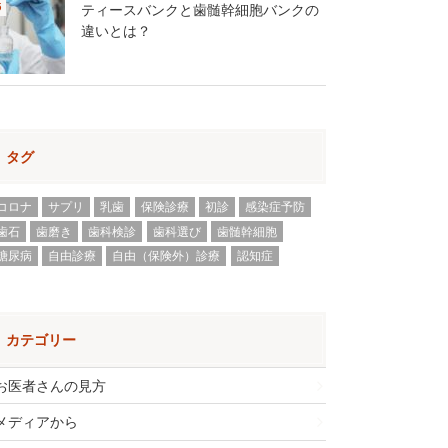
ティースバンクと歯髄幹細胞バンクの
違いとは？
タグ
コロナ
サプリ
乳歯
保険診療
初診
感染症予防
歯石
歯磨き
歯科検診
歯科選び
歯髄幹細胞
糖尿病
自由診療
自由（保険外）診療
認知症
カテゴリー
お医者さんの見方
メディアから