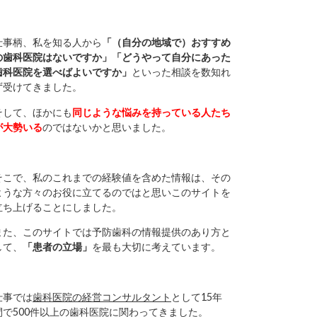
仕事柄、私を知る人から
「（自分の地域で）おすすめ
の歯科医院はないですか」「どうやって自分にあった
歯科医院を選べばよいですか」
といった相談を数知れ
ず受けてきました。
そして、ほかにも
同じような悩みを持っている人たち
が大勢いる
のではないかと思いました。
そこで、私のこれまでの経験値を含めた情報は、その
ような方々のお役に立てるのではと思いこのサイトを
立ち上げることにしました。
また、このサイトでは予防歯科の情報提供のあり方と
して、
「患者の立場」
を最も大切に考えています。
仕事では
歯科医院の経営コンサルタント
として15年
間で500件以上の歯科医院に関わってきました。