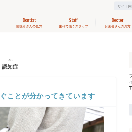
Dentist
Staff
Doctor
歯医者さんの見方
歯科で働くスタッフ
お医者さんの見方
TAG
認知症
T
防ぐことが分かってきています