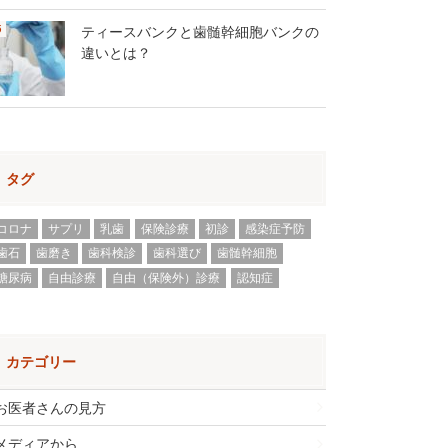
ティースバンクと歯髄幹細胞バンクの
違いとは？
タグ
コロナ
サプリ
乳歯
保険診療
初診
感染症予防
歯石
歯磨き
歯科検診
歯科選び
歯髄幹細胞
糖尿病
自由診療
自由（保険外）診療
認知症
カテゴリー
お医者さんの見方
メディアから