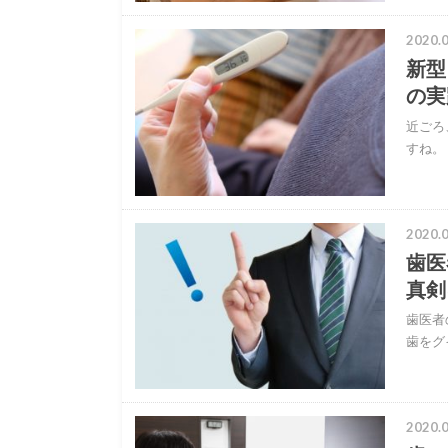
2020.0
新型
の実
近ごろ
すね。
2020.0
歯医
真剣
歯医者
歯をグ
2020.0