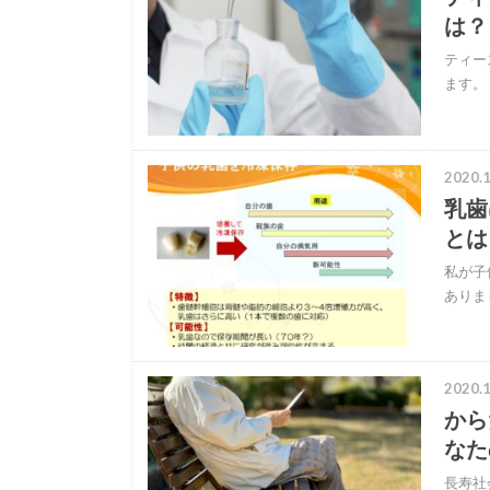
は？
ティー
ます。
2020.1
乳歯
とは
私が子
ありま
2020.1
から
なた
長寿社