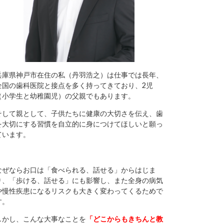
兵庫県神戸市在住の私（丹羽浩之）は仕事では長年、
全国の歯科医院と接点を多く持ってきており、2児
（小学生と幼稚園児）の父親でもあります。
そして親として、子供たちに健康の大切さを伝え、歯
を大切にする習慣を自立的に身につけてほしいと願っ
ています。
なぜならお口は「食べられる、話せる」からはじま
り、「歩ける、話せる」にも影響し、また全身の病気
や慢性疾患になるリスクも大きく変わってくるためで
す。
しかし、こんな大事なことを
「どこからもきちんと教