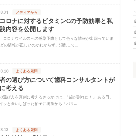
8.31
メディアから
コロナに対するビタミンCの予防効果と私
践内容を公開します
、コロナウイルスへの感染予防として色々な情報が出回っていま
 どの情報が正しいのかわからず、混乱して…
8.18
よくある疑問
者の選び方について歯科コンサルタントが
に考える
の選び方を真剣に考えるきっかけは…「歯が割れた！」 ある日、
イッと食いしばった拍子に奥歯から「バリ…
8.13
よくある疑問