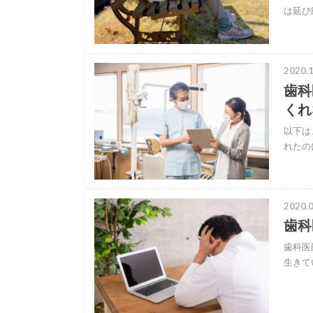
は延び
2020.1
歯科
くれ
以下は
れたの
2020.0
歯科
歯科医
生きて