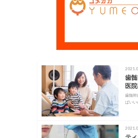
2021.0
歯髄
医院
歯髄幹
ばいい
2021.0
ティ