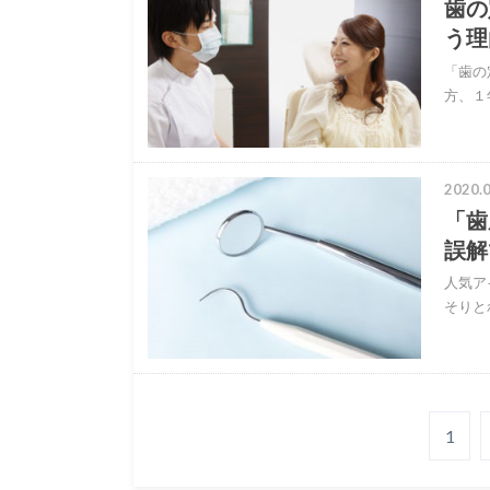
歯の
う理
「歯の
方、１
2020.0
「歯
誤解
人気ア
そりと
1