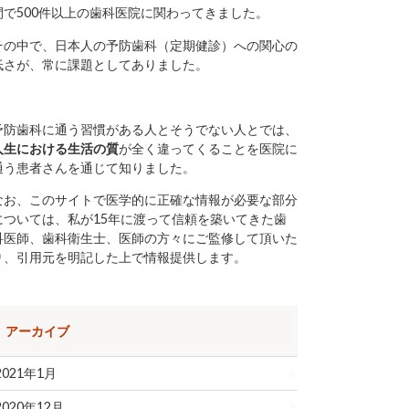
間で500件以上の歯科医院に関わってきました。
その中で、日本人の予防歯科（定期健診）への関心の
低さが、常に課題としてありました。
予防歯科に通う習慣がある人とそうでない人とでは、
人生における生活の質
が全く違ってくることを医院に
通う患者さんを通じて知りました。
なお、このサイトで医学的に正確な情報が必要な部分
については、私が15年に渡って信頼を築いてきた歯
科医師、歯科衛生士、医師の方々にご監修して頂いた
り、引用元を明記した上で情報提供します。
アーカイブ
2021年1月
2020年12月