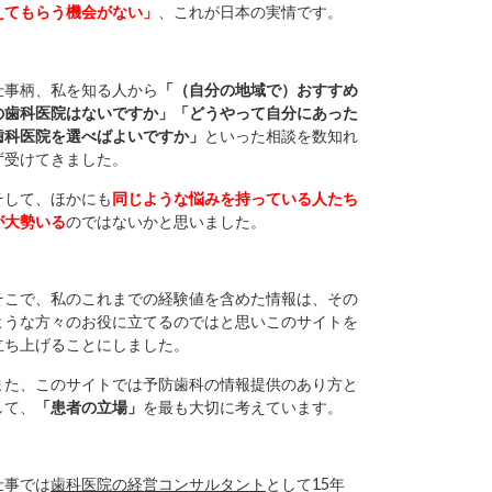
えてもらう機会がない」
、これが日本の実情です。
仕事柄、私を知る人から
「（自分の地域で）おすすめ
の歯科医院はないですか」「どうやって自分にあった
歯科医院を選べばよいですか」
といった相談を数知れ
ず受けてきました。
そして、ほかにも
同じような悩みを持っている人たち
が大勢いる
のではないかと思いました。
そこで、私のこれまでの経験値を含めた情報は、その
ような方々のお役に立てるのではと思いこのサイトを
立ち上げることにしました。
また、このサイトでは予防歯科の情報提供のあり方と
して、
「患者の立場」
を最も大切に考えています。
仕事では
歯科医院の経営コンサルタント
として15年