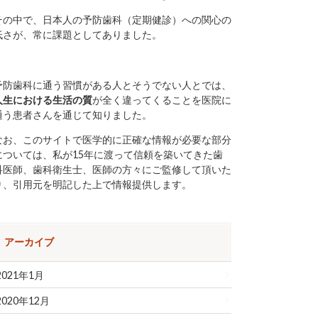
その中で、日本人の予防歯科（定期健診）への関心の
低さが、常に課題としてありました。
予防歯科に通う習慣がある人とそうでない人とでは、
人生における生活の質
が全く違ってくることを医院に
通う患者さんを通じて知りました。
なお、このサイトで医学的に正確な情報が必要な部分
については、私が15年に渡って信頼を築いてきた歯
科医師、歯科衛生士、医師の方々にご監修して頂いた
り、引用元を明記した上で情報提供します。
アーカイブ
2021年1月
2020年12月