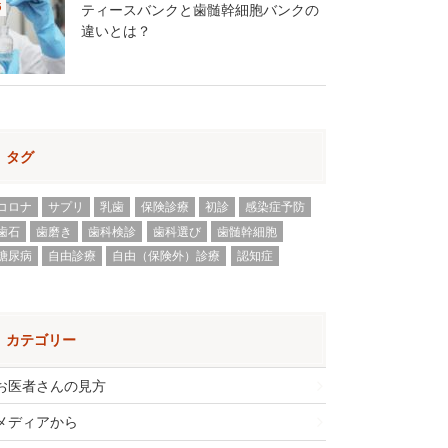
ティースバンクと歯髄幹細胞バンクの
違いとは？
タグ
コロナ
サプリ
乳歯
保険診療
初診
感染症予防
歯石
歯磨き
歯科検診
歯科選び
歯髄幹細胞
糖尿病
自由診療
自由（保険外）診療
認知症
カテゴリー
お医者さんの見方
メディアから