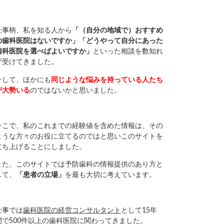
仕事柄、私を知る人から
「（自分の地域で）おすすめ
の歯科医院はないですか」「どうやって自分にあった
歯科医院を選べばよいですか」
といった相談を数知れ
ず受けてきました。
そして、ほかにも
同じような悩みを持っている人たち
が大勢いる
のではないかと思いました。
そこで、私のこれまでの経験値を含めた情報は、その
ような方々のお役に立てるのではと思いこのサイトを
立ち上げることにしました。
また、このサイトでは予防歯科の情報提供のあり方と
して、
「患者の立場」
を最も大切に考えています。
仕事では
歯科医院の経営コンサルタント
として15年
間で500件以上の歯科医院に関わってきました。