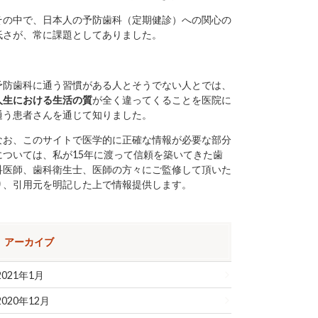
その中で、日本人の予防歯科（定期健診）への関心の
低さが、常に課題としてありました。
予防歯科に通う習慣がある人とそうでない人とでは、
人生における生活の質
が全く違ってくることを医院に
通う患者さんを通じて知りました。
なお、このサイトで医学的に正確な情報が必要な部分
については、私が15年に渡って信頼を築いてきた歯
科医師、歯科衛生士、医師の方々にご監修して頂いた
り、引用元を明記した上で情報提供します。
アーカイブ
2021年1月
2020年12月