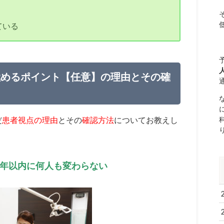
ている
極めるポイント【任意】の理由とその確
だ
患者視点の理由
とその
確認方法
についてお教えし
年以内に何人も変わらない