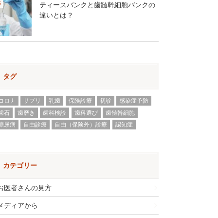
ティースバンクと歯髄幹細胞バンクの
違いとは？
タグ
コロナ
サプリ
乳歯
保険診療
初診
感染症予防
歯石
歯磨き
歯科検診
歯科選び
歯髄幹細胞
糖尿病
自由診療
自由（保険外）診療
認知症
カテゴリー
お医者さんの見方
メディアから