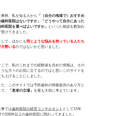
仕事柄、私を知る人から
「（自分の地域で）おすすめ
の歯科医院はないですか」「どうやって自分にあった
歯科医院を選べばよいですか」
といった相談を数知れ
ず受けてきました。
そして、ほかにも
同じような悩みを持っている人たち
が大勢いる
のではないかと思いました。
そこで、私のこれまでの経験値を含めた情報は、その
ような方々のお役に立てるのではと思いこのサイトを
立ち上げることにしました。
また、このサイトでは予防歯科の情報提供のあり方と
して、
「患者の立場」
を最も大切に考えています。
仕事では
歯科医院の経営コンサルタント
として15年
間で500件以上の歯科医院に関わってきました。